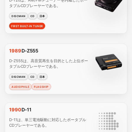
D-T20は、AM/FMチューナーを内蔵したポー
タブルCDプレーヤーである。
DISCMAN
CD
日本
FIRST BUILT-IN TUNER
1989
D-Z555
D-Z555は、高音質再生を目的とした上位ポー
タブルCDプレーヤーである。
DISCMAN
CD
日本
AUDIOPHILE
FLAGSHIP
1990
D-11
D-11は、単三電池駆動に対応したポータブル
CDプレーヤーである。