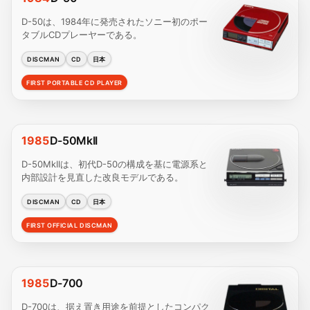
D-50は、1984年に発売されたソニー初のポー
タブルCDプレーヤーである。
DISCMAN
CD
日本
FIRST PORTABLE CD PLAYER
1985
D-50MkII
D-50MkIIは、初代D-50の構成を基に電源系と
内部設計を見直した改良モデルである。
DISCMAN
CD
日本
FIRST OFFICIAL DISCMAN
1985
D-700
D-700は、据え置き用途を前提としたコンパク