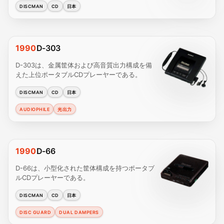
DISCMAN
CD
日本
1990
D-303
D-303は、金属筐体および高音質出力構成を備
えた上位ポータブルCDプレーヤーである。
DISCMAN
CD
日本
AUDIOPHILE
光出力
1990
D-66
D-66は、小型化された筐体構成を持つポータブ
ルCDプレーヤーである。
DISCMAN
CD
日本
DISC GUARD
DUAL DAMPERS