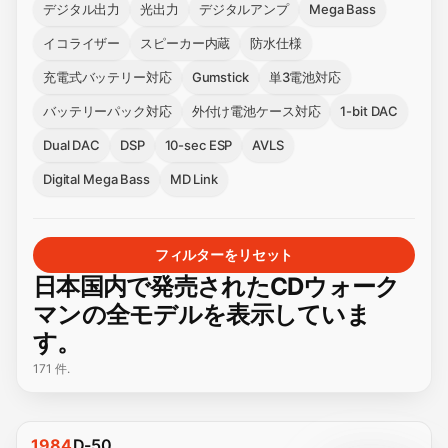
デジタル出力
光出力
デジタルアンプ
Mega Bass
イコライザー
スピーカー内蔵
防水仕様
充電式バッテリー対応
Gumstick
単3電池対応
バッテリーパック対応
外付け電池ケース対応
1-bit DAC
Dual DAC
DSP
10-sec ESP
AVLS
Digital Mega Bass
MD Link
フィルターをリセット
日本国内で発売されたCDウォーク
マンの全モデルを表示していま
す。
171 件.
1984
D-50