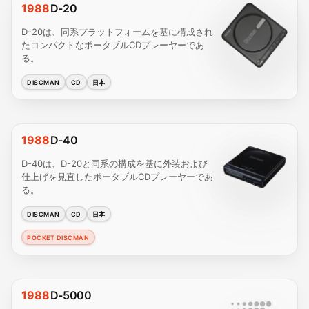
1988
D-20
D-20は、同系プラットフォームを基に構成され
たコンパクトなポータブルCDプレーヤーであ
る。
DISCMAN
CD
日本
1988
D-40
D-40は、D-20と同系の構成を基に外装および
仕上げを見直したポータブルCDプレーヤーであ
る。
DISCMAN
CD
日本
POCKET DISCMAN
1988
D-5000