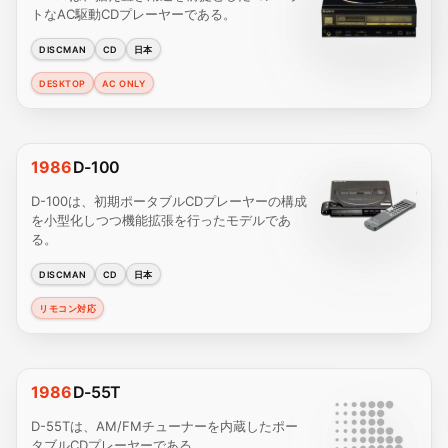
トなAC駆動CDプレーヤーである。
DISCMAN
CD
日本
DESKTOP
AC ONLY
1986
D-100
D-100は、初期ポータブルCDプレーヤーの構成
を小型化しつつ機能拡張を行ったモデルであ
る。
DISCMAN
CD
日本
リモコン対応
1986
D-55T
D-55Tは、AM/FMチューナーを内蔵したポー
タブルCDプレーヤーである。