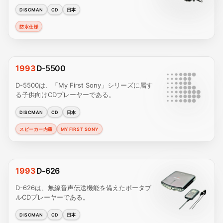
DISCMAN
CD
日本
防水仕様
1993
D-5500
D-5500は、「My First Sony」シリーズに属す
る子供向けCDプレーヤーである。
DISCMAN
CD
日本
スピーカー内蔵
MY FIRST SONY
1993
D-626
D-626は、無線音声伝送機能を備えたポータブ
ルCDプレーヤーである。
DISCMAN
CD
日本