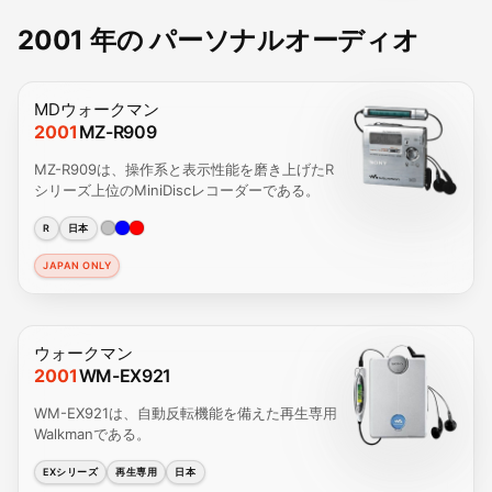
2001 年の パーソナルオーディオ
MDウォークマン
2001
MZ-R909
MZ-R909は、操作系と表示性能を磨き上げたR
シリーズ上位のMiniDiscレコーダーである。
R
日本
JAPAN ONLY
ウォークマン
2001
WM-EX921
WM-EX921は、自動反転機能を備えた再生専用
Walkmanである。
EXシリーズ
再生専用
日本