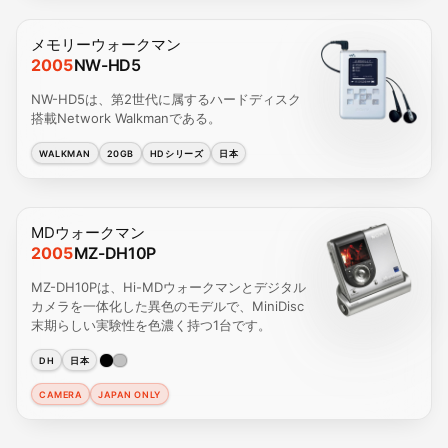
メモリーウォークマン
2005
NW-HD5
NW-HD5は、第2世代に属するハードディスク
搭載Network Walkmanである。
WALKMAN
20GB
HDシリーズ
日本
MDウォークマン
2005
MZ-DH10P
MZ-DH10Pは、Hi-MDウォークマンとデジタル
カメラを一体化した異色のモデルで、MiniDisc
末期らしい実験性を色濃く持つ1台です。
DH
日本
CAMERA
JAPAN ONLY