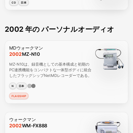
CD
日本
2002 年の パーソナルオーディオ
MDウォークマン
2002
MZ-N10
MZ-N10は、録音機としての基本構成と初期の
PC連携機能をコンパクトな一体型ボディに統合
したフラッグシップNetMDレコーダーである。
N
日本
FLAGSHIP
ウォークマン
2002
WM-FX888