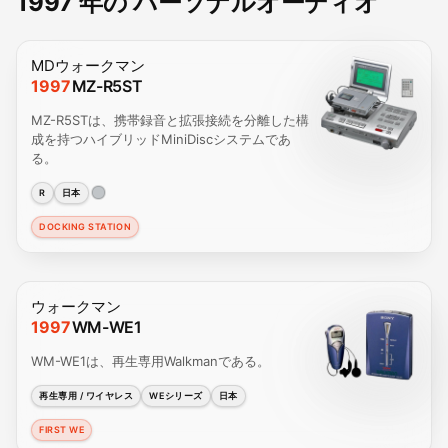
1997 年の パーソナルオーディオ
MDウォークマン
1997
MZ-R5ST
MZ-R5STは、携帯録音と拡張接続を分離した構
成を持つハイブリッドMiniDiscシステムであ
る。
R
日本
DOCKING STATION
ウォークマン
1997
WM-WE1
WM-WE1は、再生専用Walkmanである。
再生専用 / ワイヤレス
WEシリーズ
日本
FIRST WE