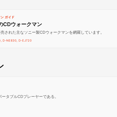
ン ガイド
年のCDウォークマン
に発売された主なソニー製CDウォークマンを網羅しています。
, D-NE830, D-EJ720
ン
たポータブルCDプレーヤーである。