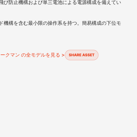
電子式音飛び防止機構および単三電池による電源構成を備えてい
ホールド機構を含む最小限の操作系を持つ。簡易構成の下位モ
ォークマン の全モデルを見る >
SHARE ASSET