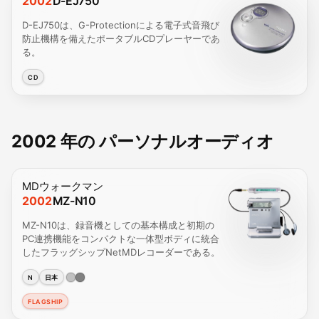
2002
D-EJ750
D-EJ750は、G-Protectionによる電子式音飛び
防止機構を備えたポータブルCDプレーヤーであ
る。
CD
2002 年の パーソナルオーディオ
MDウォークマン
2002
MZ-N10
MZ-N10は、録音機としての基本構成と初期の
PC連携機能をコンパクトな一体型ボディに統合
したフラッグシップNetMDレコーダーである。
N
日本
FLAGSHIP