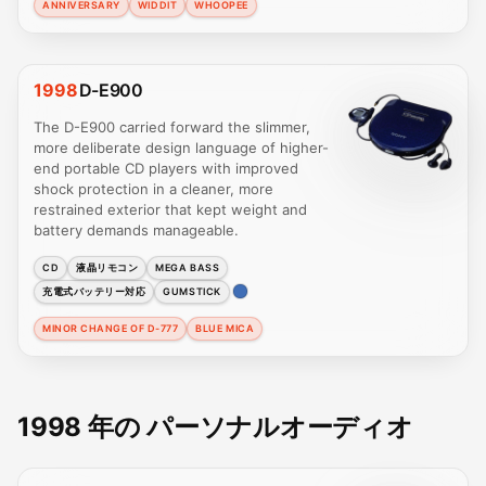
ANNIVERSARY
WIDDIT
WHOOPEE
1998
D-E900
The D-E900 carried forward the slimmer,
more deliberate design language of higher-
end portable CD players with improved
shock protection in a cleaner, more
restrained exterior that kept weight and
battery demands manageable.
CD
液晶リモコン
MEGA BASS
充電式バッテリー対応
GUMSTICK
MINOR CHANGE OF D-777
BLUE MICA
1998 年の パーソナルオーディオ