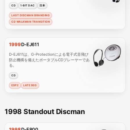
CD
1-BIT DAC
日本
LAST DISCMAN BRANDING
CD WALKMAN TRANSITION
1999
D-EJ611
D-EJ611は、G-Protectionによる電子式音飛び
防止機構を備えたポータブルCDプレーヤーであ
る。
CD
ESP2
LATE 90S
1998 Standout Discman
1998
D-E800