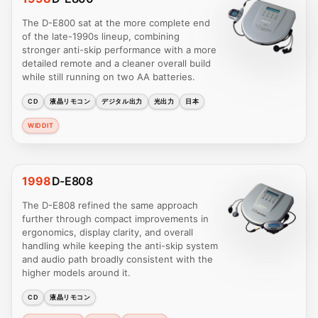
The D-E800 sat at the more complete end
of the late-1990s lineup, combining
stronger anti-skip performance with a more
detailed remote and a cleaner overall build
while still running on two AA batteries.
CD
液晶リモコン
デジタル出力
光出力
日本
WIDDIT
1998
D-E808
The D-E808 refined the same approach
further through compact improvements in
ergonomics, display clarity, and overall
handling while keeping the anti-skip system
and audio path broadly consistent with the
higher models around it.
CD
液晶リモコン