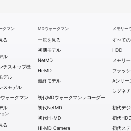
ークマン
MDウォークマン
メモリー
見る
一覧を見る
すべての
初期モデル
HDD
デル
NetMD
メモリー
ンチスキップ機
Hi-MD
フラッシ
モデル
最終モデル
Aシリー
レスモデル
シグネチ
Dウォークマン
初代MDウォークマンレコーダー
デル
初代NetMD
初代デジ
ション
初代Hi-MD
初代HD
見る
Hi-MD Camera
初代ステ