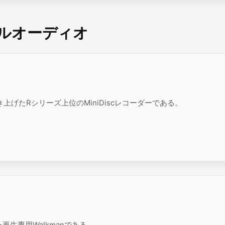
ナルオーディオ
き上げたRシリーズ上位のMiniDiscレコーダーである。
再生専用Walkmanである。