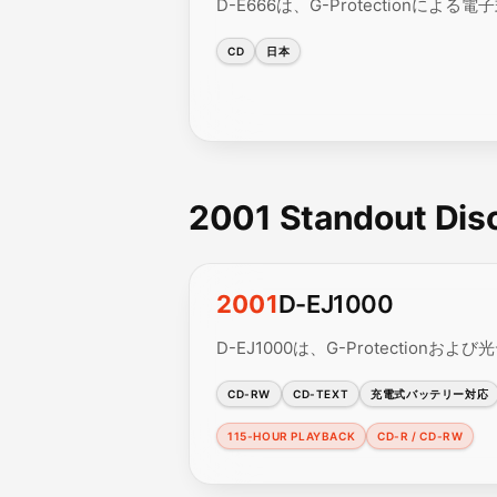
D-E666は、G-Protection
CD
日本
2001 Standout Di
2001
D-EJ1000
D-EJ1000は、G-Protecti
CD-RW
CD-TEXT
充電式バッテリー対応
115-HOUR PLAYBACK
CD-R / CD-RW