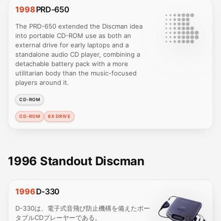
1998
PRD-650
The PRD-650 extended the Discman idea
into portable CD-ROM use as both an
external drive for early laptops and a
standalone audio CD player, combining a
detachable battery pack with a more
utilitarian body than the music-focused
players around it.
CD-ROM
CD-ROM
6X DRIVE
1996 Standout Discman
1996
D-330
D-330は、電子式音飛び防止機構を備えたポー
タブルCDプレーヤーである。