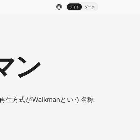
ライト
ダーク
マン
生方式がWalkmanという名称