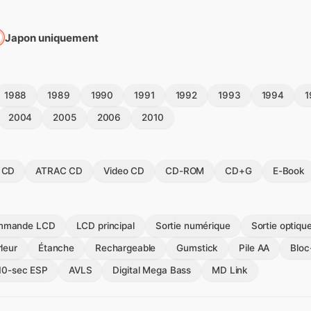
Japon uniquement
1988
1989
1990
1991
1992
1993
1994
1
2004
2005
2006
2010
 CD
ATRAC CD
Video CD
CD-ROM
CD+G
E-Book
mmande LCD
LCD principal
Sortie numérique
Sortie optiqu
leur
Étanche
Rechargeable
Gumstick
Pile AA
Bloc
10-sec ESP
AVLS
Digital Mega Bass
MD Link