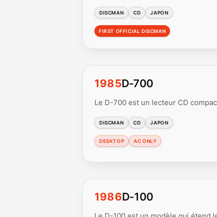
DISCMAN
CD
JAPON
FIRST OFFICIAL DISCMAN
1985
D-700
Le D-700 est un lecteur CD compact,
DISCMAN
CD
JAPON
DESKTOP
AC ONLY
1986
D-100
Le D-100 est un modèle qui étend le