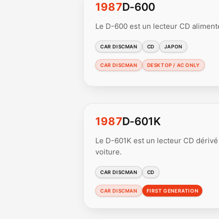
1987
D-600
Le D-600 est un lecteur CD alimenté 
CAR DISCMAN
CD
JAPON
CAR DISCMAN
DESKTOP / AC ONLY
1987
D-601K
Le D-601K est un lecteur CD dérivé
voiture.
CAR DISCMAN
CD
CAR DISCMAN
FIRST GENERATION