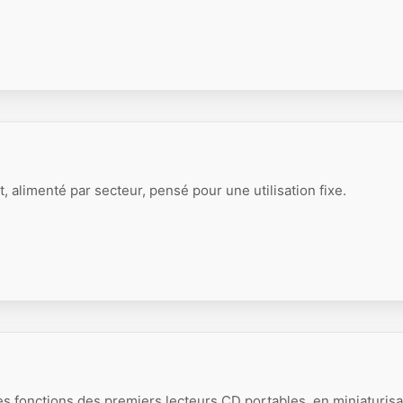
 alimenté par secteur, pensé pour une utilisation fixe.
s fonctions des premiers lecteurs CD portables, en miniaturisa