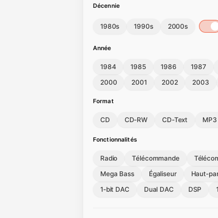
Décennie
1980s
1990s
2000s
Année
1984
1985
1986
1987
2000
2001
2002
2003
Format
CD
CD-RW
CD-Text
MP3
Fonctionnalités
Radio
Télécommande
Téléco
Mega Bass
Égaliseur
Haut-par
1-bit DAC
Dual DAC
DSP