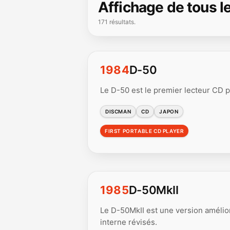
Affichage de tous l
171 résultats.
1984
D-50
Le D-50 est le premier lecteur CD p
DISCMAN
CD
JAPON
FIRST PORTABLE CD PLAYER
1985
D-50MkII
Le D-50MkII est une version amélio
interne révisés.