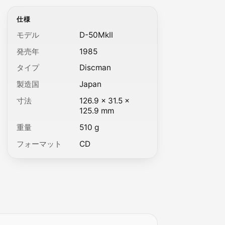
仕様
モデル
D-50MkII
発売年
1985
タイプ
Discman
製造国
Japan
寸法
126.9 × 31.5 ×
125.9 mm
重量
510 g
フォーマット
CD