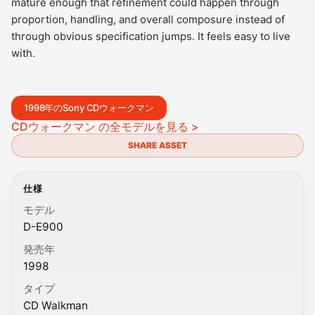
mature enough that refinement could happen through
proportion, handling, and overall composure instead of
through obvious specification jumps. It feels easy to live
with.
1998年のSony CDウォークマン
CDウォークマン の全モデルを見る >
SHARE ASSET
仕様
モデル
D-E900
発売年
1998
タイプ
CD Walkman