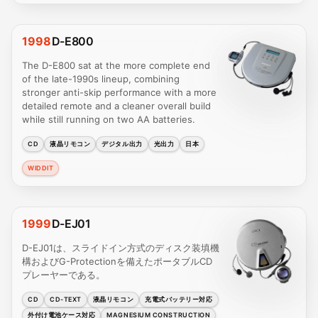
1998
D-E800
The D-E800 sat at the more complete end
of the late-1990s lineup, combining
stronger anti-skip performance with a more
detailed remote and a cleaner overall build
while still running on two AA batteries.
CD
液晶リモコン
デジタル出力
光出力
日本
WIDDIT
1999
D-EJ01
D-EJ01は、スライドイン方式のディスク装填機
構およびG-Protectionを備えたポータブルCD
プレーヤーである。
CD
CD-TEXT
液晶リモコン
充電式バッテリー対応
外付け電池ケース対応
MAGNESIUM CONSTRUCTION