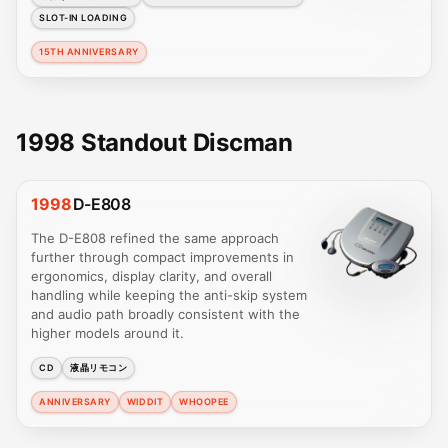
SLOT-IN LOADING
15TH ANNIVERSARY
1998 Standout Discman
1998
D-E808
The D-E808 refined the same approach
further through compact improvements in
ergonomics, display clarity, and overall
handling while keeping the anti-skip system
and audio path broadly consistent with the
higher models around it.
CD
液晶リモコン
ANNIVERSARY
WIDDIT
WHOOPEE