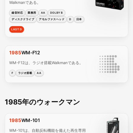
Walkmanである。
録音対応
業務用
AA
DOLBY B
ディスクドライブ
アモルファスヘッド
D
日本
LAST D
1985
WM-F12
WM-F12は、ラジオ搭載Walkmanである。
F
ラジオ搭載
AA
1985年のウォークマン
1985
WM-101
WM-101は、自動反転機能を備えた再生専用