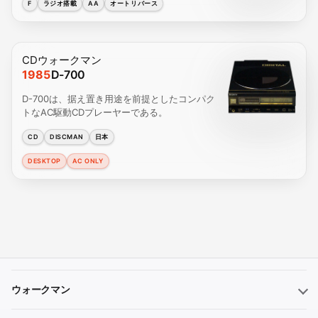
F
ラジオ搭載
AA
オートリバース
CDウォークマン
1985
D-700
D-700は、据え置き用途を前提としたコンパク
トなAC駆動CDプレーヤーである。
CD
DISCMAN
日本
DESKTOP
AC ONLY
ウォークマン