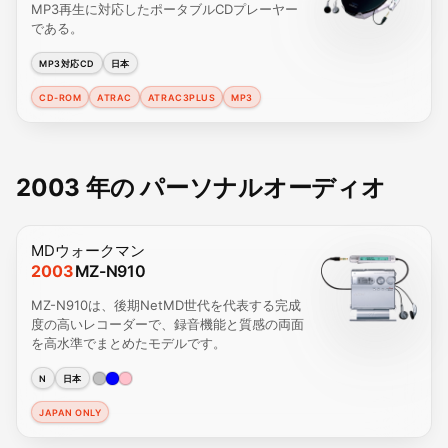
MP3再生に対応したポータブルCDプレーヤー
である。
MP3対応CD
日本
CD-ROM
ATRAC
ATRAC3PLUS
MP3
2003 年の パーソナルオーディオ
MDウォークマン
2003
MZ-N910
MZ-N910は、後期NetMD世代を代表する完成
度の高いレコーダーで、録音機能と質感の両面
を高水準でまとめたモデルです。
N
日本
JAPAN ONLY