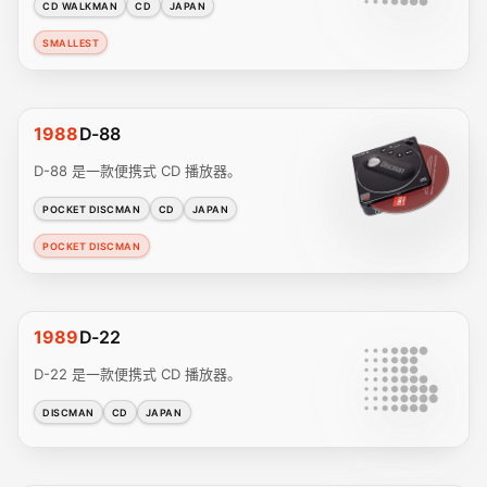
CD WALKMAN
CD
JAPAN
SMALLEST
1988
D-88
D-88 是一款便携式 CD 播放器。
POCKET DISCMAN
CD
JAPAN
POCKET DISCMAN
1989
D-22
D-22 是一款便携式 CD 播放器。
DISCMAN
CD
JAPAN