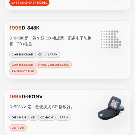
LAST 8CM-ONLY MODEL
1995
D-848K
D-848K 是一款车载 CD 播放器，配备电子防跳
和 LCD 线控。
CAR DISCMAN
CD
JAPAN
CAR DISCMAN
FINAL CAR DISCMAN
15-EFFECT DSP
1995
D-901NV
D-901NV 是一款便携式 CD 播放器。
DISCMAN
CD
CD-ROM
JAPAN
CD-ROM