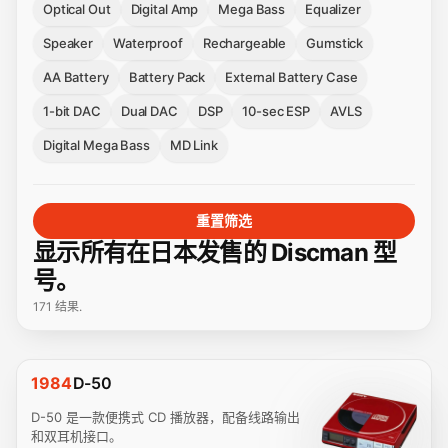
Optical Out
Digital Amp
Mega Bass
Equalizer
Speaker
Waterproof
Rechargeable
Gumstick
AA Battery
Battery Pack
External Battery Case
1-bit DAC
Dual DAC
DSP
10-sec ESP
AVLS
Digital Mega Bass
MD Link
重置筛选
显示所有在日本发售的 Discman 型
号。
171 结果.
1984
D-50
D-50 是一款便携式 CD 播放器，配备线路输出
和双耳机接口。