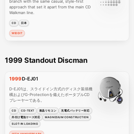
branch with the same casual, style-first
approach that set it apart from the main CD
Walkman line.
CD
日本
WIDDIT
1999 Standout Discman
1999
D-EJ01
D-EJ01は、スライドイン方式のディスク装填機
構およびG-Protectionを備えたポータブルCD
プレーヤーである。
CD
CD-TEXT
液晶リモコン
充電式バッテリー対応
外付け電池ケース対応
MAGNESIUM CONSTRUCTION
SLOT-IN LOADING
15TH ANNIVERSARY