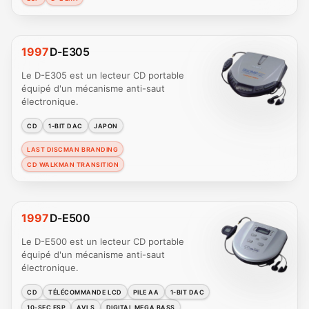
1997
D-E305
Le D-E305 est un lecteur CD portable
équipé d'un mécanisme anti-saut
électronique.
CD
1-BIT DAC
JAPON
LAST DISCMAN BRANDING
CD WALKMAN TRANSITION
1997
D-E500
Le D-E500 est un lecteur CD portable
équipé d'un mécanisme anti-saut
électronique.
CD
TÉLÉCOMMANDE LCD
PILE AA
1-BIT DAC
10-SEC ESP
AVLS
DIGITAL MEGA BASS