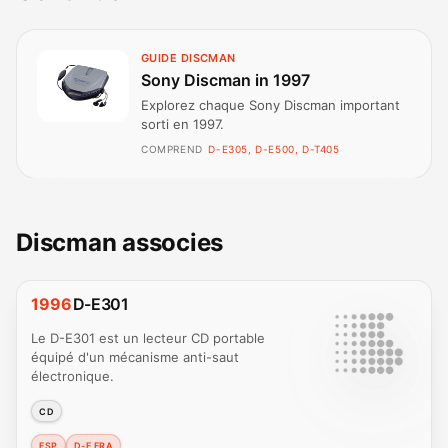
GUIDE DISCMAN
Sony Discman in 1997
Explorez chaque Sony Discman important
sorti en 1997.
COMPREND
D-E305, D-E500, D-T405
Discman associes
1996
D-E301
Le D-E301 est un lecteur CD portable
équipé d'un mécanisme anti-saut
électronique.
CD
ESP
D-E ERA