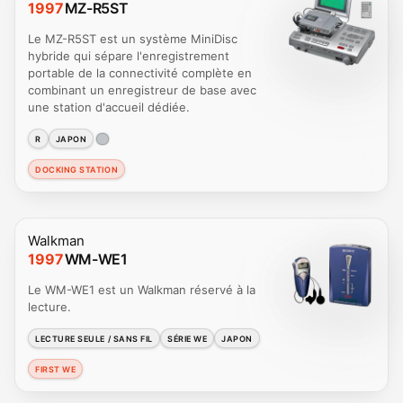
1997
MZ-R5ST
Le MZ-R5ST est un système MiniDisc
hybride qui sépare l'enregistrement
portable de la connectivité complète en
combinant un enregistreur de base avec
une station d'accueil dédiée.
R
JAPON
DOCKING STATION
Walkman
1997
WM-WE1
Le WM-WE1 est un Walkman réservé à la
lecture.
LECTURE SEULE / SANS FIL
SÉRIE WE
JAPON
FIRST WE