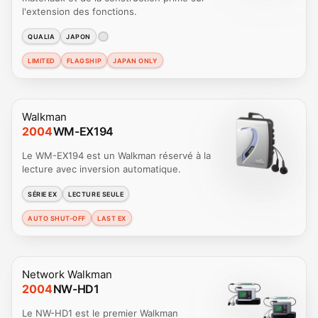
l'extension des fonctions.
QUALIA
JAPON
LIMITED
FLAGSHIP
JAPAN ONLY
Walkman
2004
WM-EX194
Le WM-EX194 est un Walkman réservé à la
lecture avec inversion automatique.
SÉRIE EX
LECTURE SEULE
AUTO SHUT-OFF
LAST EX
Network Walkman
2004
NW-HD1
Le NW-HD1 est le premier Walkman