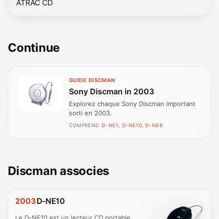
ATRAC CD
Continue
GUIDE DISCMAN
Sony Discman in 2003
Explorez chaque Sony Discman important
sorti en 2003.
COMPREND
D-NE1, D-NE10, D-NE9
Discman associes
2003
D-NE10
Le D-NE10 est un lecteur CD portable