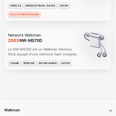
SÉRIE GX
ENREGISTREUR / RADIO
JAPON
BUILT-IN MICROPHONE
Network Walkman
2003
NW-MS70D
Le NW-MS70D est un Walkman Memory
Stick équipé d'une mémoire flash intégrée.
256MB
SÉRIE MS
MS WALKMAN
JAPON
Walkman