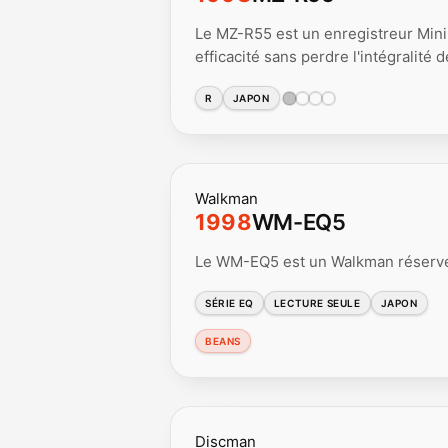
Le MZ-R55 est un enregistreur MiniDi
efficacité sans perdre l'intégralité
R
JAPON
Walkman
1998
WM-EQ5
Le WM-EQ5 est un Walkman réservé à
SÉRIE EQ
LECTURE SEULE
JAPON
BEANS
Discman