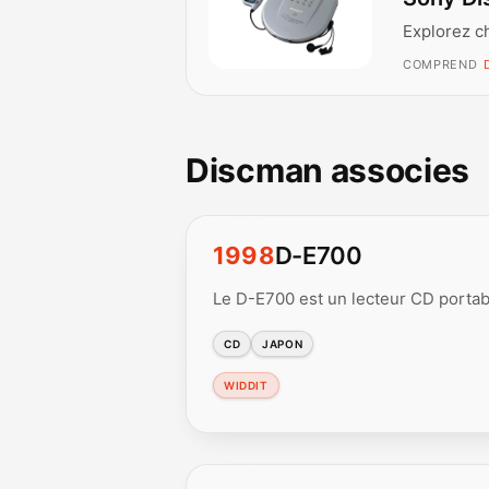
Explorez c
COMPREND
Discman associes
1998
D-E700
Le D-E700 est un lecteur CD portab
CD
JAPON
WIDDIT