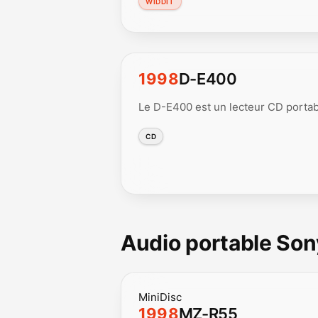
WIDDIT
1998
D-E400
Le D-E400 est un lecteur CD portab
CD
Audio portable Son
MiniDisc
1998
MZ-R55