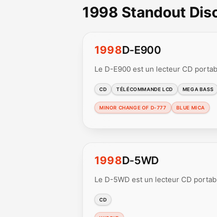
1998 Standout Di
1998
D-E900
Le D-E900 est un lecteur CD portab
CD
TÉLÉCOMMANDE LCD
MEGA BASS
MINOR CHANGE OF D-777
BLUE MICA
1998
D-5WD
Le D-5WD est un lecteur CD portabl
CD