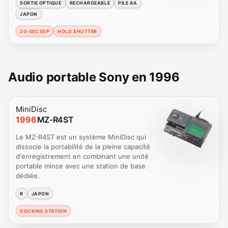
SORTIE OPTIQUE
RECHARGEABLE
PILE AA
JAPON
20-SEC ESP
HOLD SHUTTER
Audio portable Sony en 1996
MiniDisc
1996
MZ-R4ST
Le MZ-R4ST est un système MiniDisc qui
dissocie la portabilité de la pleine capacité
d'enregistrement en combinant une unité
portable mince avec une station de base
dédiée.
R
JAPON
DOCKING STATION