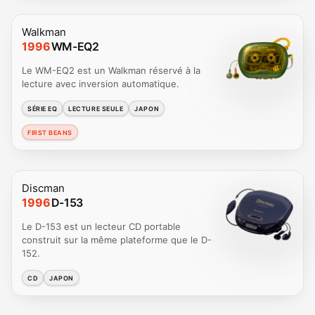
Walkman
1996
WM-EQ2
Le WM-EQ2 est un Walkman réservé à la
lecture avec inversion automatique.
SÉRIE EQ
LECTURE SEULE
JAPON
FIRST BEANS
Discman
1996
D-153
Le D-153 est un lecteur CD portable
construit sur la même plateforme que le D-
152.
CD
JAPON