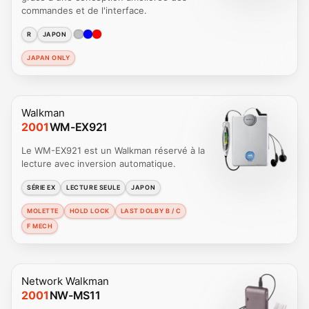
commandes et de l'interface.
R
JAPON
JAPAN ONLY
Walkman
2001
WM-EX921
Le WM-EX921 est un Walkman réservé à la
lecture avec inversion automatique.
SÉRIE EX
LECTURE SEULE
JAPON
MOLETTE
HOLD LOCK
LAST DOLBY B / C
F MECH
Network Walkman
2001
NW-MS11