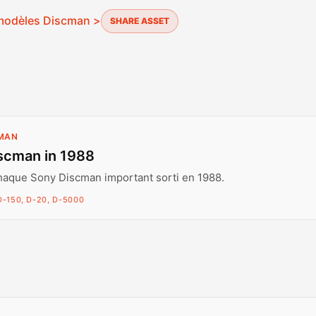
 modèles Discman >
SHARE ASSET
CMAN
scman in 1988
haque Sony Discman important sorti en 1988.
D-150, D-20, D-5000