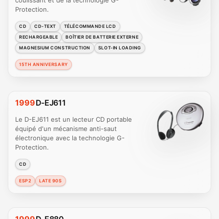
Protection.
CD
CD-TEXT
TÉLÉCOMMANDE LCD
RECHARGEABLE
BOÎTIER DE BATTERIE EXTERNE
MAGNESIUM CONSTRUCTION
SLOT-IN LOADING
15TH ANNIVERSARY
1999
D-EJ611
Le D-EJ611 est un lecteur CD portable
équipé d'un mécanisme anti-saut
électronique avec la technologie G-
Protection.
CD
ESP2
LATE 90S
1999
D-E880