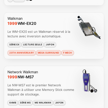
Walkman
1999
WM-EX20
Le WM-EX20 est un Walkman réservé à la
lecture avec inversion automatique.
SÉRIE EX
LECTURE SEULE
JAPON
20TH ANNIVERSARY
MEGA SURROUND
F MECH
Network Walkman
1999
NW-MS7
Le NW-MS7 est le premier Network
Walkman à utiliser une Memory Stick comme
support de stockage.
64MB
SÉRIE MS
MS WALKMAN
JAPON