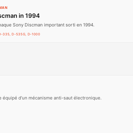
CMAN
scman in 1994
haque Sony Discman important sorti en 1994.
D-335, D-535G, D-1000
e équipé d'un mécanisme anti-saut électronique.