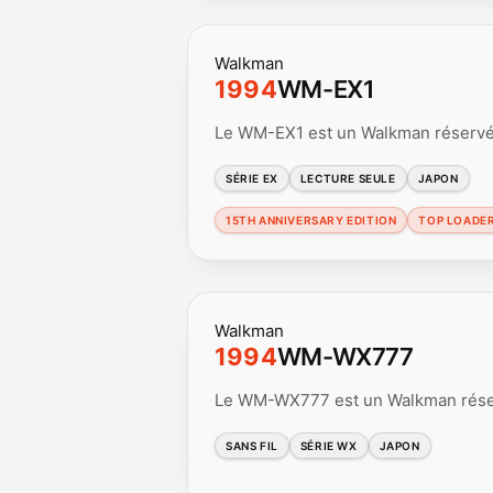
Walkman
1994
WM-EX1
Le WM-EX1 est un Walkman réservé à
SÉRIE EX
LECTURE SEULE
JAPON
15TH ANNIVERSARY EDITION
TOP LOADE
Walkman
1994
WM-WX777
Le WM-WX777 est un Walkman réserv
SANS FIL
SÉRIE WX
JAPON