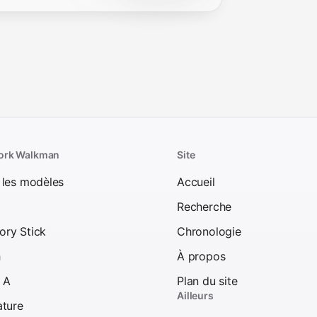
ork Walkman
Site
 les modèles
Accueil
Recherche
ry Stick
Chronologie
h
À propos
e A
Plan du site
Ailleurs
ature