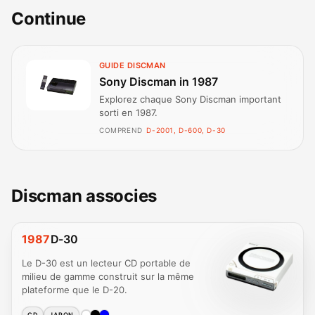
Continue
GUIDE DISCMAN
Sony Discman in 1987
Explorez chaque Sony Discman important
sorti en 1987.
COMPREND
D-2001, D-600, D-30
Discman associes
1987
D-30
Le D-30 est un lecteur CD portable de
milieu de gamme construit sur la même
plateforme que le D-20.
CD
JAPON