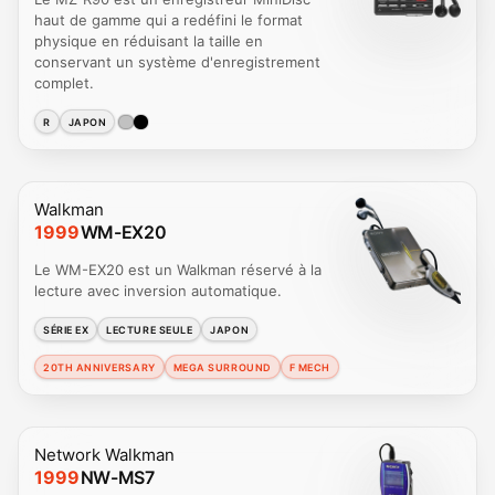
haut de gamme qui a redéfini le format
physique en réduisant la taille en
conservant un système d'enregistrement
complet.
R
JAPON
Walkman
1999
WM-EX20
Le WM-EX20 est un Walkman réservé à la
lecture avec inversion automatique.
SÉRIE EX
LECTURE SEULE
JAPON
20TH ANNIVERSARY
MEGA SURROUND
F MECH
Network Walkman
1999
NW-MS7