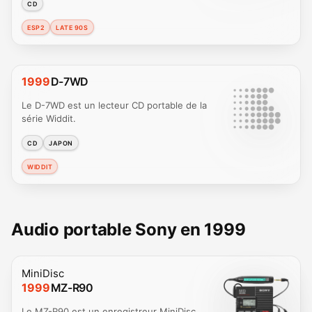
CD
ESP2
LATE 90S
1999
D-7WD
Le D-7WD est un lecteur CD portable de la
série Widdit.
CD
JAPON
WIDDIT
Audio portable Sony en 1999
MiniDisc
1999
MZ-R90
Le MZ-R90 est un enregistreur MiniDisc