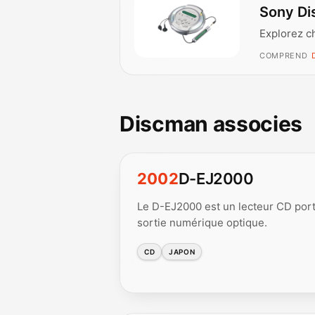
Sony Di
Explorez c
COMPREND
Discman associes
2002
D-EJ2000
Le D-EJ2000 est un lecteur CD port
sortie numérique optique.
CD
JAPON