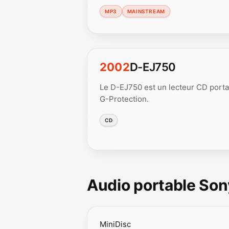
MP3
MAINSTREAM
2002
D-EJ750
Le D-EJ750 est un lecteur CD porta
G-Protection.
CD
Audio portable So
MiniDisc