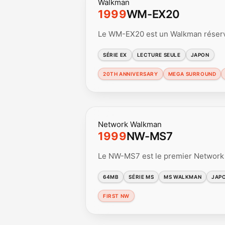
Walkman
1999
WM-EX20
Le WM-EX20 est un Walkman réservé
SÉRIE EX
LECTURE SEULE
JAPON
20TH ANNIVERSARY
MEGA SURROUND
Network Walkman
1999
NW-MS7
Le NW-MS7 est le premier Network 
64MB
SÉRIE MS
MS WALKMAN
JAP
FIRST NW