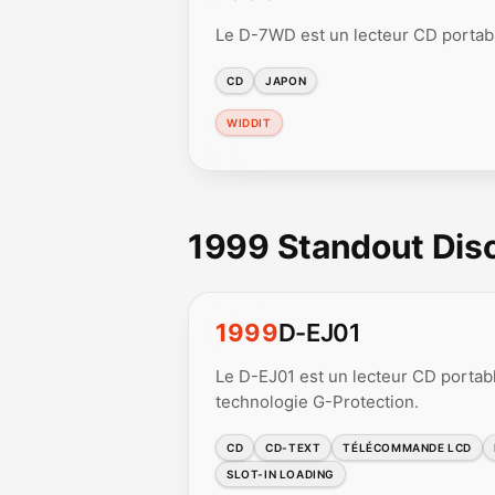
Le D-7WD est un lecteur CD portable
CD
JAPON
WIDDIT
1999 Standout Di
1999
D-EJ01
Le D-EJ01 est un lecteur CD portab
technologie G-Protection.
CD
CD-TEXT
TÉLÉCOMMANDE LCD
SLOT-IN LOADING