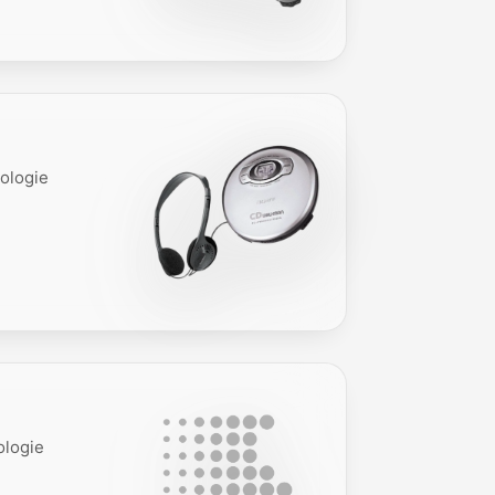
nologie
ologie