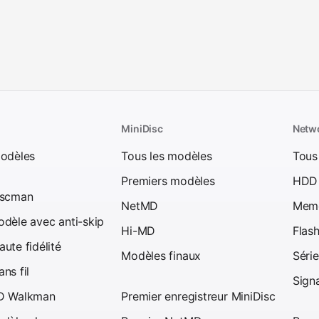
MiniDisc
Netw
modèles
Tous les modèles
Tous
Premiers modèles
HDD
iscman
NetMD
Memo
dèle avec anti-skip
Hi-MD
Flas
ute fidélité
Modèles finaux
Séri
ns fil
Sign
D Walkman
Premier enregistreur MiniDisc