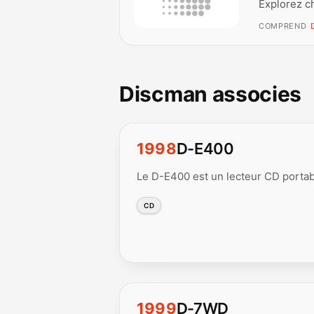
Explorez c
COMPREND
Discman associes
1998
D-E400
Le D-E400 est un lecteur CD portab
CD
1999
D-7WD