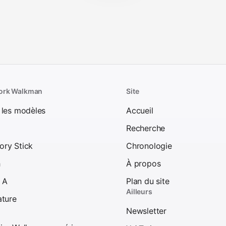
ork Walkman
Site
 les modèles
Accueil
Recherche
ry Stick
Chronologie
h
À propos
e A
Plan du site
Ailleurs
ature
Newsletter