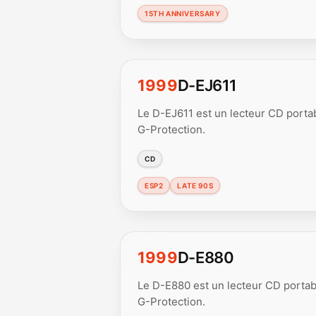
15TH ANNIVERSARY
1999
D-EJ611
Le D-EJ611 est un lecteur CD porta
G-Protection.
CD
ESP2
LATE 90S
1999
D-E880
Le D-E880 est un lecteur CD portab
G-Protection.