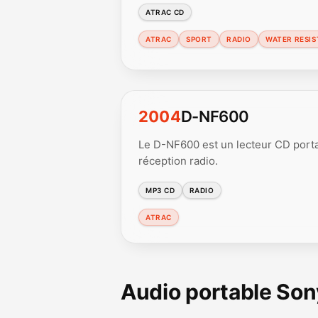
ATRAC CD
ATRAC
SPORT
RADIO
WATER RESI
2004
D-NF600
Le D-NF600 est un lecteur CD port
réception radio.
MP3 CD
RADIO
ATRAC
Audio portable So