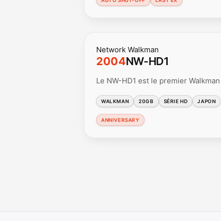
Network Walkman
2004
NW-HD1
Le NW-HD1 est le premier Walkman 
WALKMAN
20GB
SÉRIE HD
JAPON
ANNIVERSARY