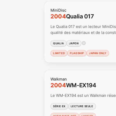
MiniDisc
2004
Qualia 017
Le Qualia 017 est un lecteur MiniDi
qualité des matériaux et de la const
QUALIA
JAPON
LIMITED
FLAGSHIP
JAPAN ONLY
Walkman
2004
WM-EX194
Le WM-EX194 est un Walkman réserv
SÉRIE EX
LECTURE SEULE
AUTO SHUT-OFF
LAST EX