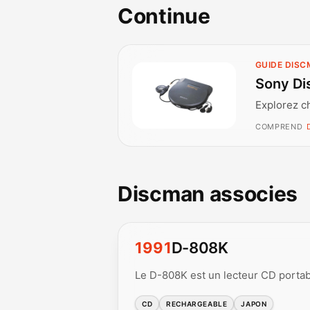
Continue
GUIDE DIS
Sony Di
Explorez c
COMPREND
Discman associes
1991
D-808K
Le D-808K est un lecteur CD portabl
CD
RECHARGEABLE
JAPON