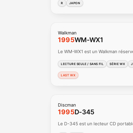
R
JAPON
Walkman
1995
WM-WX1
Le WM-WX1 est un Walkman réservé 
LECTURE SEULE / SANS FIL
SÉRIE WX
LAST WX
Discman
1995
D-345
Le D-345 est un lecteur CD portabl