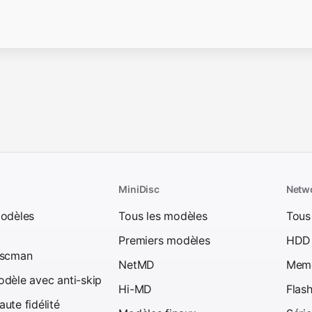
MiniDisc
Netw
modèles
Tous les modèles
Tous
Premiers modèles
HDD
iscman
NetMD
Memo
dèle avec anti-skip
Hi-MD
Flas
ute fidélité