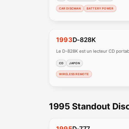
CAR DISCMAN
BATTERY POWER
1993
D-828K
Le D-828K est un lecteur CD portabl
CD
JAPON
WIRELESS REMOTE
1995 Standout Di
1995
D-777