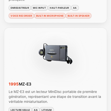
ENREGISTREUR
MIC INPUT
HAUT-PARLEUR
AA
VOICE RECORDER
BUILT-IN MICROPHONE
BUILT-IN SPEAKER
1995
MZ-E3
Le MZ-E3 est un lecteur MiniDisc portable de première
génération, représentant une étape de transition avant la
véritable miniaturisation.
LECTURE SEULE
AA
LITHIUM