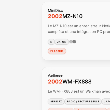
MiniDisc
2002
MZ-N10
Le MZ-N10 est un enregistreur Net
complète et une intégration PC pr
N
JAPON
FLAGSHIP
Walkman
2002
WM-FX888
Le WM-FX888 est un Walkman avec 
SÉRIE FX
RADIO / LECTURE SEULE
JAP