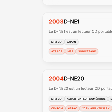
2003
D-NE1
Le D-NE1 est un lecteur CD portab
MP3 CD
JAPON
ATRAC3
MP3
SONICSTAGE
2004
D-NE20
Le D-NE20 est un lecteur CD porta
MP3 CD
AMPLIFICATEUR NUMÉRIQUE
CD-ROM
ATRAC
20TH ANNIVERSARY