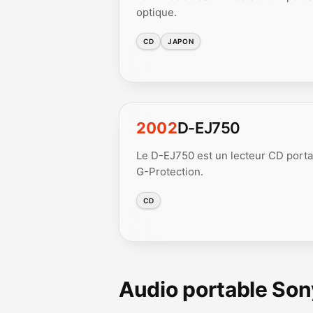
optique.
CD
JAPON
2002
D-EJ750
Le D-EJ750 est un lecteur CD porta
G-Protection.
CD
Audio portable So