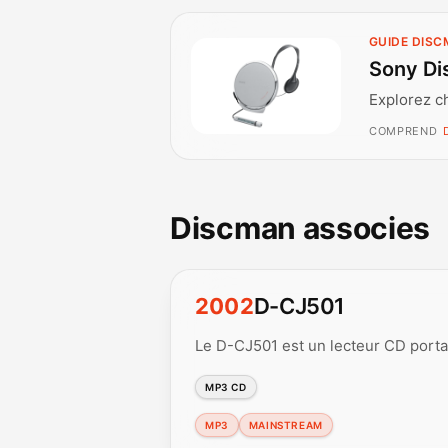
GUIDE DIS
Sony Di
Explorez c
COMPREND
Discman associes
2002
D-CJ501
Le D-CJ501 est un lecteur CD portab
MP3 CD
MP3
MAINSTREAM