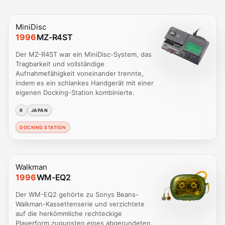
MiniDisc
1996
MZ-R4ST
Der MZ-R4ST war ein MiniDisc-System, das
Tragbarkeit und vollständige
Aufnahmefähigkeit voneinander trennte,
indem es ein schlankes Handgerät mit einer
eigenen Docking-Station kombinierte.
R
JAPAN
DOCKING STATION
Walkman
1996
WM-EQ2
Der WM-EQ2 gehörte zu Sonys Beans-
Walkman-Kassettenserie und verzichtete
auf die herkömmliche rechteckige
Playerform zugunsten eines abgerundeten,