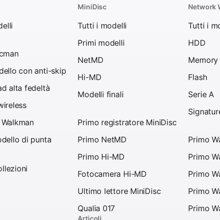
MiniDisc
Network
elli
Tutti i modelli
Tutti i m
Primi modelli
HDD
scman
NetMD
Memory 
ello con anti-skip
Hi-MD
Flash
d alta fedeltà
Modelli finali
Serie A
ireless
Signatur
 Walkman
Primo registratore MiniDisc
dello di punta
Primo NetMD
Primo Wa
Primo Hi-MD
Primo Wa
ollezioni
Fotocamera Hi-MD
Primo Wa
Ultimo lettore MiniDisc
Primo W
Qualia 017
Primo W
Articoli