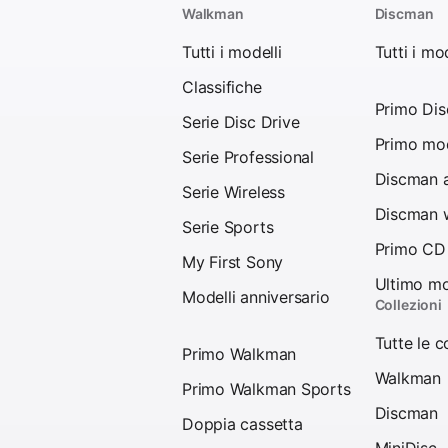
Walkman
Discman
Tutti i modelli
Tutti i mod
Classifiche
Primo Di
Serie Disc Drive
Primo mod
Serie Professional
Discman a
Serie Wireless
Discman w
Serie Sports
Primo CD
My First Sony
Ultimo mo
Modelli anniversario
Collezioni
Tutte le c
Primo Walkman
Walkman
Primo Walkman Sports
Discman
Doppia cassetta
MiniDisc