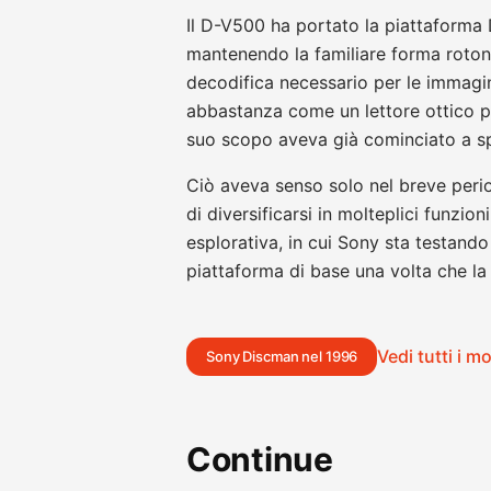
Il D-V500 ha portato la piattaforma 
mantenendo la familiare forma roton
decodifica necessario per le immag
abbastanza come un lettore ottico po
suo scopo aveva già cominciato a spo
Ciò aveva senso solo nel breve perio
di diversificarsi in molteplici funzion
esplorativa, in cui Sony sta testand
piattaforma di base una volta che la
Vedi tutti i m
Sony Discman nel 1996
Continue