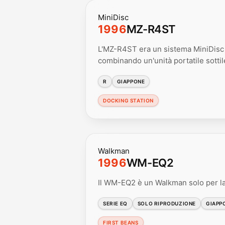
MiniDisc
1996
MZ-R4ST
L'MZ-R4ST era un sistema MiniDisc ch
combinando un'unità portatile sotti
R
GIAPPONE
DOCKING STATION
Walkman
1996
WM-EQ2
Il WM-EQ2 è un Walkman solo per la
SERIE EQ
SOLO RIPRODUZIONE
GIAPP
FIRST BEANS