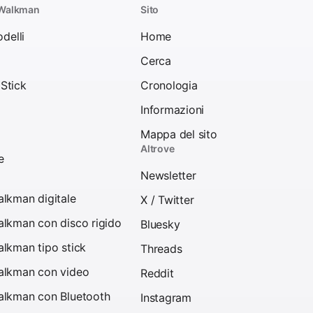
 Walkman
Sito
odelli
Home
Cerca
Stick
Cronologia
Informazioni
Mappa del sito
Altrove
e
Newsletter
lkman digitale
X / Twitter
lkman con disco rigido
Bluesky
lkman tipo stick
Threads
alkman con video
Reddit
alkman con Bluetooth
Instagram