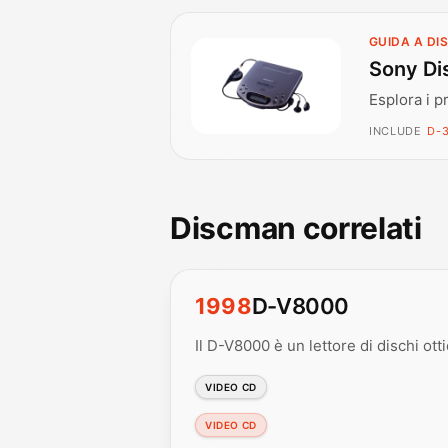
GUIDA A D
Sony Di
Esplora i p
INCLUDE
D-3
Discman correlati
1998
D-V8000
Il D-V8000 è un lettore di dischi ott
VIDEO CD
VIDEO CD