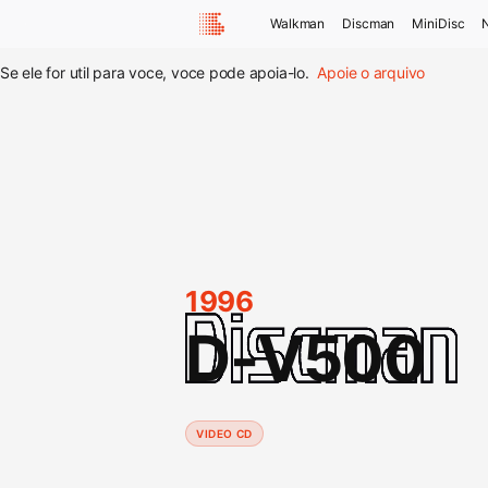
Walkman
Discman
MiniDisc
Se ele for util para voce, voce pode apoia-lo.
Apoie o arquivo
1996
D-V500
VIDEO CD