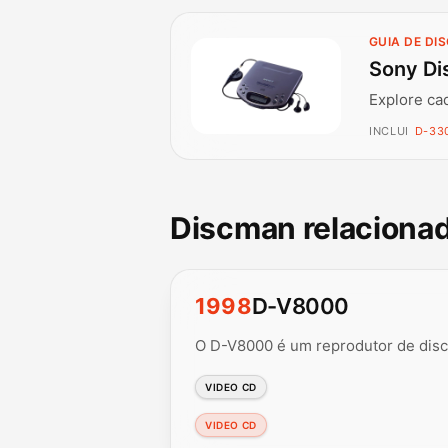
GUIA DE DI
Sony Di
Explore ca
INCLUI
D-330
Discman relaciona
1998
D-V8000
O D-V8000 é um reprodutor de disco
VIDEO CD
VIDEO CD