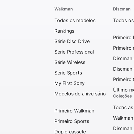
Walkman
Discman
Todos os modelos
Todos os
Rankings
Primeiro
Série Disc Drive
Primeiro
Série Professional
Discman d
Série Wireless
Discman 
Série Sports
Primeiro
My First Sony
Último m
Modelos de aniversário
Coleções
Todas as
Primeiro Walkman
Walkman
Primeiro Sports
Discman
Duplo cassete