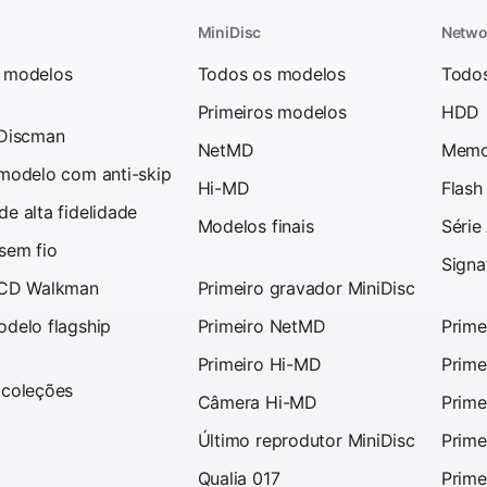
MiniDisc
Netwo
 modelos
Todos os modelos
Todo
Primeiros modelos
HDD
 Discman
NetMD
Memo
 modelo com anti-skip
Hi-MD
Flash
e alta fidelidade
Modelos finais
Série
sem fio
Signa
 CD Walkman
Primeiro gravador MiniDisc
odelo flagship
Primeiro NetMD
Prime
Primeiro Hi-MD
Prime
 coleções
Câmera Hi-MD
Prime
Último reprodutor MiniDisc
Prime
Qualia 017
Prime