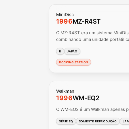
MiniDisc
1996
MZ-R4ST
O MZ-R4ST era um sistema MiniDisc 
combinando uma unidade portátil 
R
JAPÃO
DOCKING STATION
Walkman
1996
WM-EQ2
O WM-EQ2 é um Walkman apenas par
SÉRIE EQ
SOMENTE REPRODUÇÃO
JAP