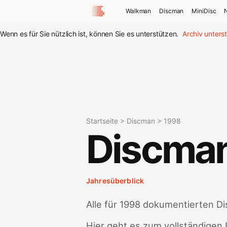
Walkman
Discman
MiniDisc
Wenn es für Sie nützlich ist, können Sie es unterstützen.
Archiv unters
Startseite
>
Discman
>
1998
Discma
Jahresüberblick
Alle für 1998 dokumentierten D
Hier geht es zum vollständigen