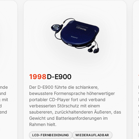
1998
D-E900
Ende
Der D-E900 führte die schlankere,
und
bewusstere Formensprache höherwertiger
 mit
portabler CD-Player fort und verband
d
verbesserten Störschutz mit einem
rend
saubereren, zurückhaltenderen Äußeren, das
Gewicht und Batterieanforderungen im
Rahmen hielt.
LCD-FERNBEDIENUNG
WIEDERAUFLADBAR