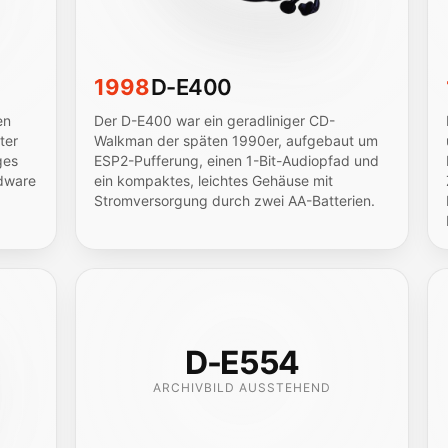
1998
D-E400
en
Der D-E400 war ein geradliniger CD-
ter
Walkman der späten 1990er, aufgebaut um
ges
ESP2-Pufferung, einen 1-Bit-Audiopfad und
rdware
ein kompaktes, leichtes Gehäuse mit
Stromversorgung durch zwei AA-Batterien.
D-E554
ARCHIVBILD AUSSTEHEND