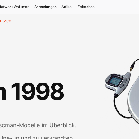
Network Walkman
Sammlungen
Artikel
Zeitachse
tutzen
n 1998
iscman-Modelle im Überblick.
 Line-up und zu verwandten