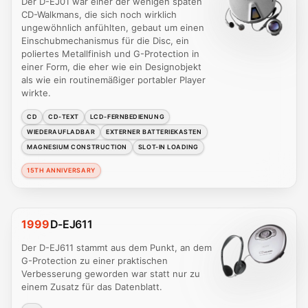
Der D-EJ01 war einer der wenigen späten
CD-Walkmans, die sich noch wirklich
ungewöhnlich anfühlten, gebaut um einen
Einschubmechanismus für die Disc, ein
poliertes Metallfinish und G-Protection in
einer Form, die eher wie ein Designobjekt
als wie ein routinemäßiger portabler Player
wirkte.
CD
CD-TEXT
LCD-FERNBEDIENUNG
WIEDERAUFLADBAR
EXTERNER BATTERIEKASTEN
MAGNESIUM CONSTRUCTION
SLOT-IN LOADING
15TH ANNIVERSARY
1999
D-EJ611
Der D-EJ611 stammt aus dem Punkt, an dem
G-Protection zu einer praktischen
Verbesserung geworden war statt nur zu
einem Zusatz für das Datenblatt.