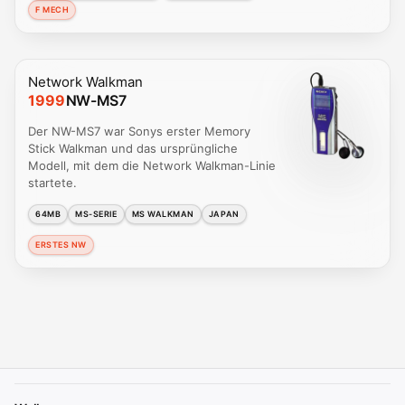
F MECH
Network Walkman
1999
NW-MS7
Der NW-MS7 war Sonys erster Memory
Stick Walkman und das ursprüngliche
Modell, mit dem die Network Walkman-Linie
startete.
64MB
MS-SERIE
MS WALKMAN
JAPAN
ERSTES NW