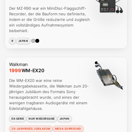
Der MZ-R90 war ein MiniDisc-Flaggschiff-
Recorder, der die Bauform neu definierte,
indem er die Größe reduzierte und zugleich
ein vollständiges Aufnahmesystem
beibehielt.
R
JAPAN
Walkman
1999
WM-EX20
Die WM-EX20 war eine reine
Wiedergabekassette, die Walkman zum 20-
jährigen Jubiläum des Formats Sony
herausgebracht wurde, und eines der
wenigen tragbaren Audiogeräte mit einem
Edelstahlgehäuse.
EX-SERIE
NUR WIEDERGABE
JAPAN
20-JAEHRIGES JUBILAEUM
MEGA SURROUND