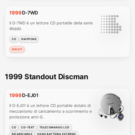
1999
D-7WD
Il D-7WD è un lettore CD portatile della serie
Widdit.
CD
GIAPPONE
WIDDIT
1999 Standout Discman
1999
D-EJ01
Il D-EJ01 è un lettore CD portatile dotato di
meccanismo di caricamento a scorrimento e
protezione anti-G.
CD
CD-TEXT
TELECOMANDO LCD
RICARICABILE
VANO BATTERIA ESTERNO