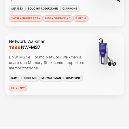
SERIE EX
SOLO RIPRODUZIONE
GIAPPONE
20TH ANNIVERSARY
MEGA SURROUND
F MECH
Network Walkman
1999
NW-MS7
L'NW-MS7 è il primo Network Walkman a
usare una Memory Stick come supporto di
memorizzazione.
64MB
SERIE MS
MS WALKMAN
GIAPPONE
FIRST NW