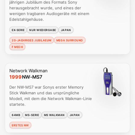
jährigen Jubiläum des Formats Sony
herausgebracht wurde, und eines der
wenigen tragbaren Audiogeräte mit einem
Edelstahlgehäuse.
EX-SERIE
NUR WIEDERGABE
JAPAN
20-JAEHRIGES JUBILAEUM
MEGA SURROUND
F MECH
Network Walkman
1999
NW-MS7
Der NW-MS7 war Sonys erster Memory
Stick Walkman und das ursprüngliche
Modell, mit dem die Network Walkman-Linie
startete.
64MB
MS-SERIE
MS WALKMAN
JAPAN
ERSTES NW