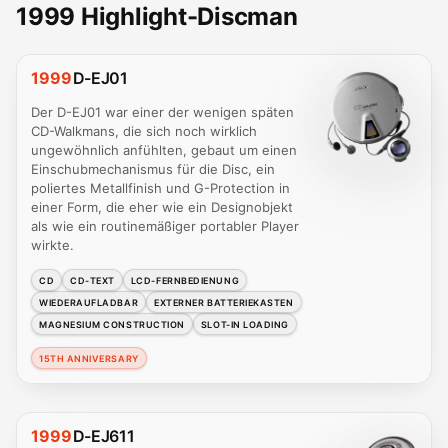
1999 Highlight-Discman
1999
D-EJ01
Der D-EJ01 war einer der wenigen späten
CD-Walkmans, die sich noch wirklich
ungewöhnlich anfühlten, gebaut um einen
Einschubmechanismus für die Disc, ein
poliertes Metallfinish und G-Protection in
einer Form, die eher wie ein Designobjekt
als wie ein routinemäßiger portabler Player
wirkte.
CD
CD-TEXT
LCD-FERNBEDIENUNG
WIEDERAUFLADBAR
EXTERNER BATTERIEKASTEN
MAGNESIUM CONSTRUCTION
SLOT-IN LOADING
15TH ANNIVERSARY
1999
D-EJ611