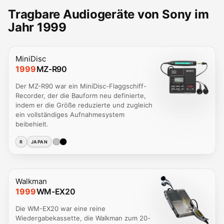
Tragbare Audiogeräte von Sony im
Jahr 1999
MiniDisc
1999
MZ-R90
Der MZ-R90 war ein MiniDisc-Flaggschiff-
Recorder, der die Bauform neu definierte,
indem er die Größe reduzierte und zugleich
ein vollständiges Aufnahmesystem
beibehielt.
R
JAPAN
Walkman
1999
WM-EX20
Die WM-EX20 war eine reine
Wiedergabekassette, die Walkman zum 20-