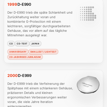
1999
D-E990
Der D-E990 trieb die späte Schlankheit und
Zurückhaltung weiter voran und
kombinierte G-Protection mit einem
leichteren, sorgfältiger durchgearbeiteten
Gehäuse, das vor allem auf das tägliche
Mitnehmen ausgelegt war.
CD
CD-TEXT
JAPAN
ANNIVERSARY
SMALLEST / LIGHTEST
20-JAEHRIGES JUBILAEUM
2000
D-E999
Der D-E999 trieb die Verfeinerung der
Spätphase mit einem schlankeren Gehäuse,
präziseren Details und kleinen
ergonomischen Verbesserungen weiter
voran, die viele Jahre Iteration
widerspiegelten.