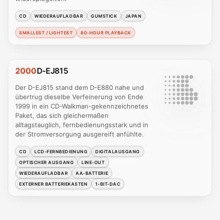
CD
WIEDERAUFLADBAR
GUMSTICK
JAPAN
SMALLEST / LIGHTEST
80-HOUR PLAYBACK
2000
D-EJ815
Der D-EJ815 stand dem D-E880 nahe und
übertrug dieselbe Verfeinerung von Ende
1999 in ein CD-Walkman-gekennzeichnetes
Paket, das sich gleichermaßen
alltagstauglich, fernbedienungsstark und in
der Stromversorgung ausgereift anfühlte.
CD
LCD-FERNBEDIENUNG
DIGITALAUSGANG
OPTISCHER AUSGANG
LINE-OUT
WIEDERAUFLADBAR
AA-BATTERIE
EXTERNER BATTERIEKASTEN
1-BIT-DAC