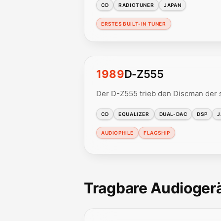
CD
RADIOTUNER
JAPAN
ERSTES BUILT-IN TUNER
1989
D-Z555
Der D-Z555 trieb den Discman der 
CD
EQUALIZER
DUAL-DAC
DSP
J
AUDIOPHILE
FLAGSHIP
Tragbare Audiogerä