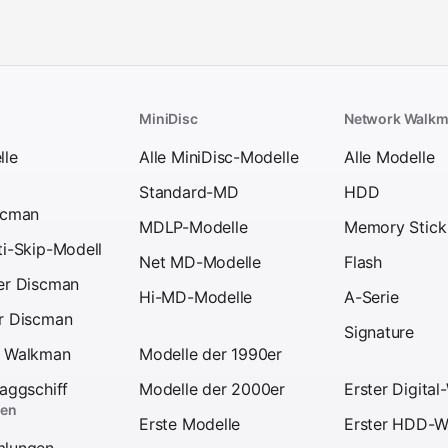
MiniDisc
Network Walk
lle
Alle MiniDisc-Modelle
Alle Modelle
Standard-MD
HDD
scman
MDLP-Modelle
Memory Stick
ti-Skip-Modell
Net MD-Modelle
Flash
er Discman
Hi-MD-Modelle
A-Serie
r Discman
Signature
D Walkman
Modelle der 1990er
laggschiff
Modelle der 2000er
Erster Digita
en
Erste Modelle
Erster HDD-W
mlungen