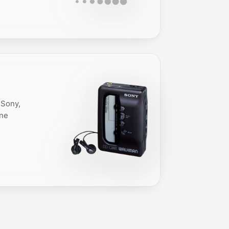
 Sony,
ine