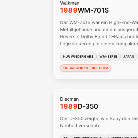
Walkman
1989
WM-701S
Der WM-701S war ein High-End-Walk
Metallgehäuse und einem ausgereif
Reverse, Dolby B und C-Rauschunt
Logiksteuerung in einem kompakte
NUR WIEDERGABE
WM-SERIE
JAPAN
10-JAEHRIGES JUBILAEUM
Discman
1989
D-350
Der D-350 zeigte, wie Sony den Disc
Neuheit verschob.