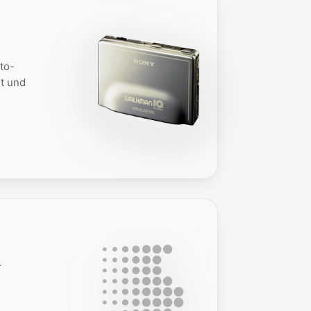
to-
t und
r