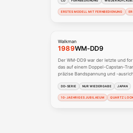
CD
FERNBEDIENUNG
WIEDERAUFLADB
ERSTES MODELL MIT FERNBEDIENUNG
ER
Walkman
1989
WM-DD9
Der WM-DD9 war der letzte und for
das auf einem Doppel-Capstan-Tran
präzise Bandspannung und -ausrich
DD-SERIE
NUR WIEDERGABE
JAPAN
10-JAEHRIGES JUBILAEUM
QUARTZ LOC