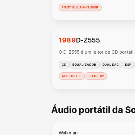
FIRST BUILT-IN TUNER
1989
D-Z555
O D-Z555 é um leitor de CD portátil
CD
EQUALIZADOR
DUAL DAC
DSP
AUDIOPHILE
FLAGSHIP
Áudio portátil da 
Walkman