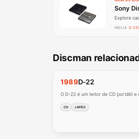
Sony Di
Explore ca
INCLUI
D-250
Discman relaciona
1989
D-22
O D-22 é um leitor de CD portátil 
CD
JAPÃO