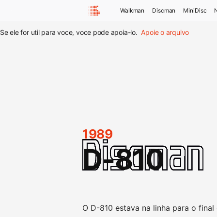
Walkman
Discman
MiniDisc
Se ele for util para voce, voce pode apoia-lo.
Apoie o arquivo
1989
D-810
O D-810 estava na linha para o fina