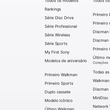
Todos os modelos
Todos os
Rankings
Primeiro
Série Disc Drive
Primeiro
Série Professional
Discman d
Série Wireless
Discman 
Série Sports
Primeiro
My First Sony
Último m
Modelos de aniversário
Coleções
Todas as
Primeiro Walkman
Walkman
Primeiro Sports
Discman
Duplo cassete
MiniDisc
Modelo icônico
Network
Último Walkman