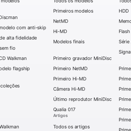
 modelos
Todos os modelos
Todo
Primeiros modelos
HDD
 Discman
NetMD
Memo
 modelo com anti-skip
Hi-MD
Flash
e alta fidelidade
Modelos finais
Série
sem fio
Signa
 CD Walkman
Primeiro gravador MiniDisc
odelo flagship
Primeiro NetMD
Prime
Primeiro Hi-MD
Prime
 coleções
Câmera Hi-MD
Prime
Último reprodutor MiniDisc
Prime
Qualia 017
Prime
Artigos
Prime
 Walkman
Todos os artigos
Prime