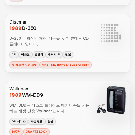
Discman
1989
D-350
D-350는 확장된 제어 기능을 갖춘 휴대용 CD
플레이어입니다.
CD
리모컨
충전식
배터리 팩
일본
첫 리모컨 지원 모델
FIRST RECHARGEABLE BATTERY
Walkman
1989
WM-DD9
WM-DD9는 디스크 드라이브 메커니즘을 사용
하는 재생 전용 Walkman입니다.
DD 시리즈
재생 전용
일본
10주년
QUARTZ LOCK