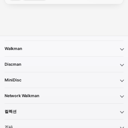
Walkman
Discman
MiniDisc
Network Walkman
컬렉션
기사