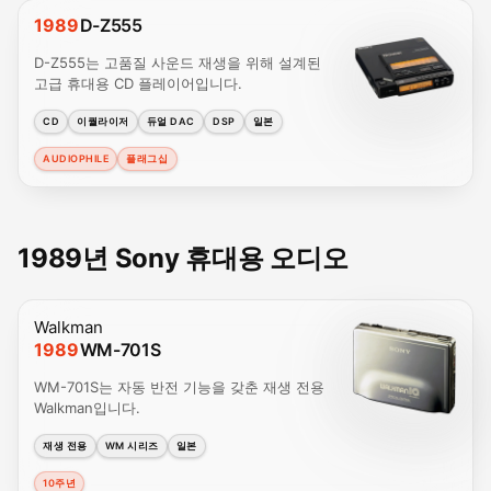
1989
D-Z555
D-Z555는 고품질 사운드 재생을 위해 설계된
고급 휴대용 CD 플레이어입니다.
CD
이퀄라이저
듀얼 DAC
DSP
일본
AUDIOPHILE
플래그십
1989년 Sony 휴대용 오디오
Walkman
1989
WM-701S
WM-701S는 자동 반전 기능을 갖춘 재생 전용
Walkman입니다.
재생 전용
WM 시리즈
일본
10주년