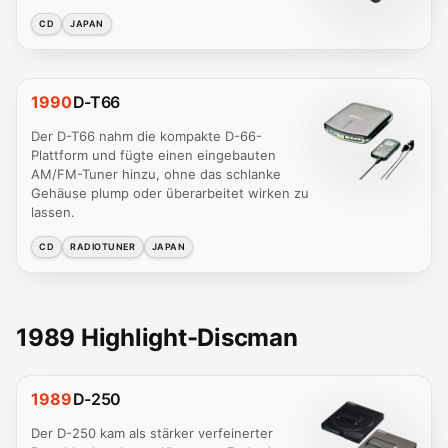
CD
JAPAN
1990
D-T66
Der D-T66 nahm die kompakte D-66-
Plattform und fügte einen eingebauten
AM/FM-Tuner hinzu, ohne das schlanke
Gehäuse plump oder überarbeitet wirken zu
lassen.
CD
RADIOTUNER
JAPAN
1989 Highlight-Discman
1989
D-250
Der D-250 kam als stärker verfeinerter