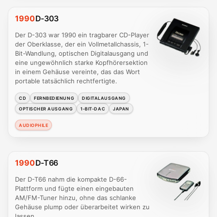
1990
D-303
Der D-303 war 1990 ein tragbarer CD-Player
der Oberklasse, der ein Vollmetallchassis, 1-
Bit-Wandlung, optischen Digitalausgang und
eine ungewöhnlich starke Kopfhörersektion
in einem Gehäuse vereinte, das das Wort
portable tatsächlich rechtfertigte.
CD
FERNBEDIENUNG
DIGITALAUSGANG
OPTISCHER AUSGANG
1-BIT-DAC
JAPAN
AUDIOPHILE
1990
D-T66
Der D-T66 nahm die kompakte D-66-
Plattform und fügte einen eingebauten
AM/FM-Tuner hinzu, ohne das schlanke
Gehäuse plump oder überarbeitet wirken zu
lassen.