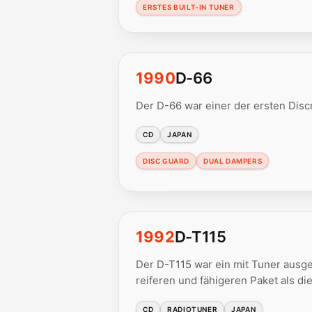
ERSTES BUILT-IN TUNER
1990
D-66
Der D-66 war einer der ersten Disc
CD
JAPAN
DISC GUARD
DUAL DAMPERS
1992
D-T115
Der D-T115 war ein mit Tuner ausg
reiferen und fähigeren Paket als di
CD
RADIOTUNER
JAPAN