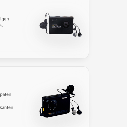
ßigen
e.
späten
rkanten