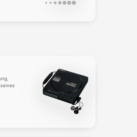
ung,
 seines