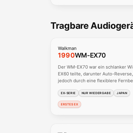
Tragbare Audiogerä
Walkman
1990
WM-EX70
Der WM-EX70 war ein schlanker Wie
EX60 teilte, darunter Auto-Revers
jedoch durch eine flexiblere Fernb
EX-SERIE
NUR WIEDERGABE
JAPAN
ERSTES EX