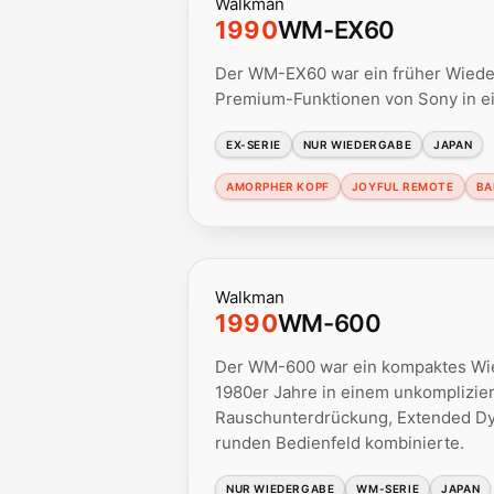
Walkman
1990
WM-EX60
Der WM-EX60 war ein früher Wieder
Premium-Funktionen von Sony in ein
EX-SERIE
NUR WIEDERGABE
JAPAN
AMORPHER KOPF
JOYFUL REMOTE
BA
Walkman
1990
WM-600
Der WM-600 war ein kompaktes Wie
1980er Jahre in einem unkomplizier
Rauschunterdrückung, Extended Dy
runden Bedienfeld kombinierte.
NUR WIEDERGABE
WM-SERIE
JAPAN