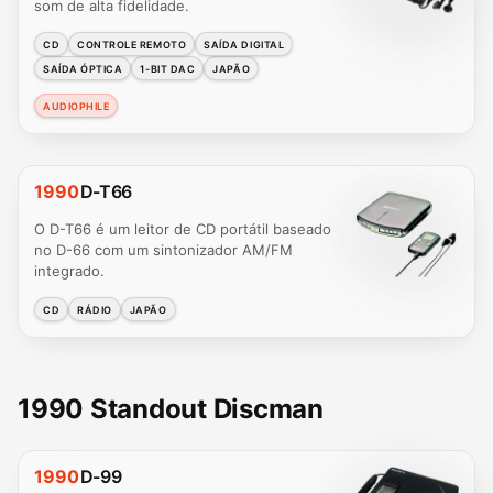
som de alta fidelidade.
CD
CONTROLE REMOTO
SAÍDA DIGITAL
SAÍDA ÓPTICA
1-BIT DAC
JAPÃO
AUDIOPHILE
1990
D-T66
O D-T66 é um leitor de CD portátil baseado
no D-66 com um sintonizador AM/FM
integrado.
CD
RÁDIO
JAPÃO
1990 Standout Discman
1990
D-99