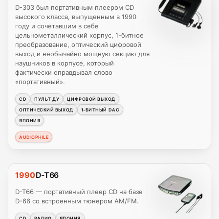
D-303 был портативным плеером CD
высокого класса, выпущенным в 1990
году и сочетавшим в себе
цельнометаллический корпус, 1-битное
преобразование, оптический цифровой
выход и необычайно мощную секцию для
наушников в корпусе, который
фактически оправдывал слово
«портативный».
CD
ПУЛЬТ ДУ
ЦИФРОВОЙ ВЫХОД
ОПТИЧЕСКИЙ ВЫХОД
1-БИТНЫЙ DAC
ЯПОНИЯ
AUDIOPHILE
1990
D-T66
D-T66 — портативный плеер CD на базе
D-66 со встроенным тюнером AM/FM.
CD
РАДИО
ЯПОНИЯ